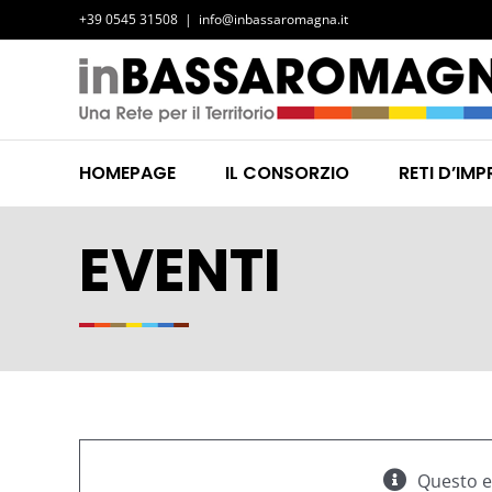
Salta
+39 0545 31508
|
info@inbassaromagna.it
al
contenuto
HOMEPAGE
IL CONSORZIO
RETI D’IMP
EVENTI
Questo e