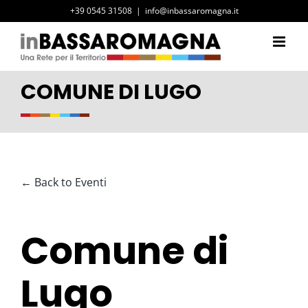
Salta
+39 0545 31508
|
info@inbassaromagna.it
al
contenuto
COMUNE DI LUGO
← Back to Eventi
Comune di
Lugo