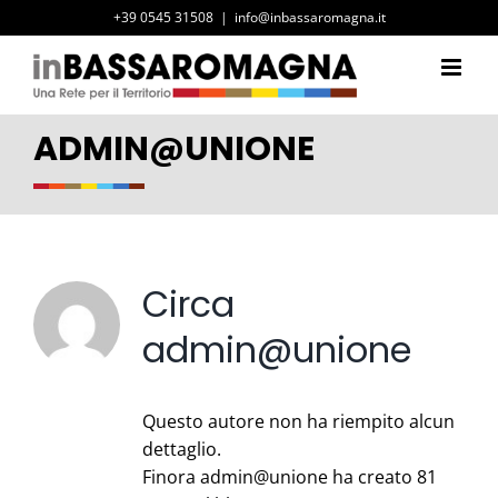
Salta
+39 0545 31508
|
info@inbassaromagna.it
al
contenuto
ADMIN@UNIONE
Circa
admin@unione
Questo autore non ha riempito alcun
dettaglio.
Finora admin@unione ha creato 81