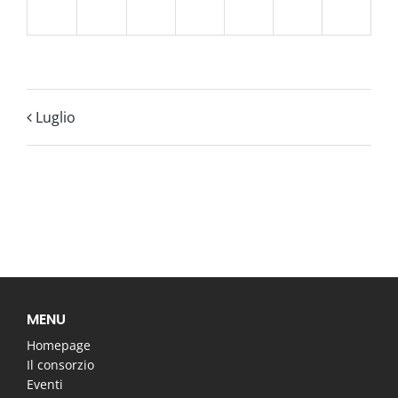
31
1
2
3
4
5
6
Luglio
MENU
Homepage
Il consorzio
Eventi