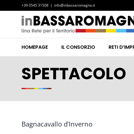
Salta
+39 0545 31508
|
info@inbassaromagna.it
al
contenuto
HOMEPAGE
IL CONSORZIO
RETI D’IMP
SPETTACOLO
Bagnacavallo d’Inverno