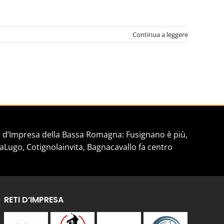
Continua a leggere
d’Impresa della Bassa Romagna: Fusignano è più,
aLugo, Cotignolainvita, Bagnacavallo fa centro
RETI D’IMPRESA