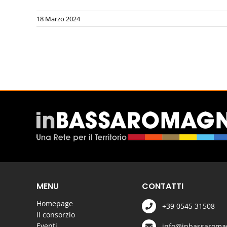
18 Marzo 2024
MENU
CONTATTI
Homepage
+39 0545 31508
Il consorzio
Eventi
info@inbassaromag