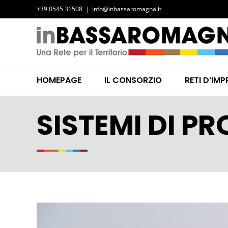
Salta
+39 0545 31508
|
info@inbassaromagna.it
al
contenuto
HOMEPAGE
IL CONSORZIO
RETI D’IMP
SISTEMI DI P