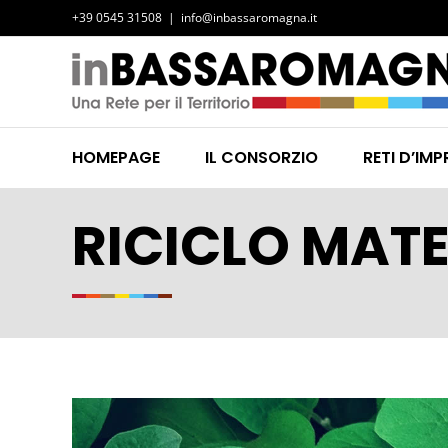
Salta
+39 0545 31508
|
info@inbassaromagna.it
al
contenuto
HOMEPAGE
IL CONSORZIO
RETI D’IMP
RICICLO MATE