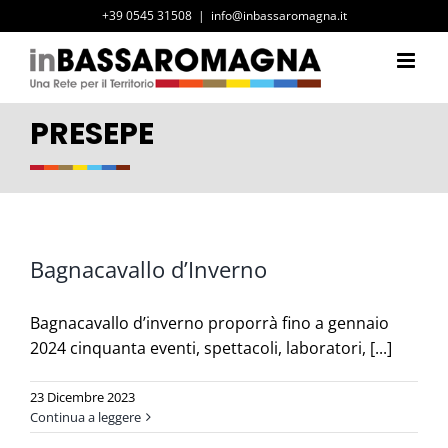
Salta
+39 0545 31508
|
info@inbassaromagna.it
al
contenuto
PRESEPE
Bagnacavallo d’Inverno
Bagnacavallo d’inverno proporrà fino a gennaio
2024 cinquanta eventi, spettacoli, laboratori, [...]
23 Dicembre 2023
Continua a leggere