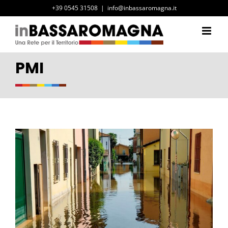
Salta
+39 0545 31508
|
info@inbassaromagna.it
al
contenuto
PMI