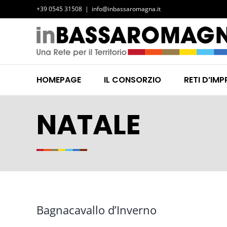
Salta
+39 0545 31508
|
info@inbassaromagna.it
al
contenuto
HOMEPAGE
IL CONSORZIO
RETI D’IMP
NATALE
Bagnacavallo d’Inverno