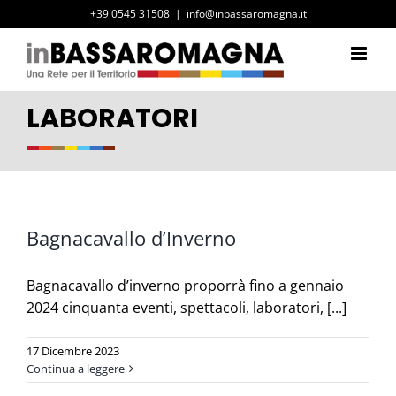
Salta
+39 0545 31508
|
info@inbassaromagna.it
al
contenuto
LABORATORI
Bagnacavallo d’Inverno
Bagnacavallo d’inverno proporrà fino a gennaio
2024 cinquanta eventi, spettacoli, laboratori, [...]
17 Dicembre 2023
Continua a leggere