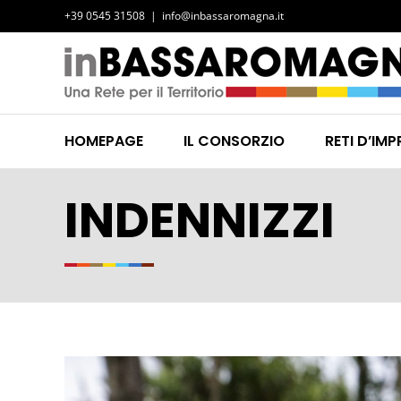
Salta
+39 0545 31508
|
info@inbassaromagna.it
al
contenuto
HOMEPAGE
IL CONSORZIO
RETI D’IMP
INDENNIZZI