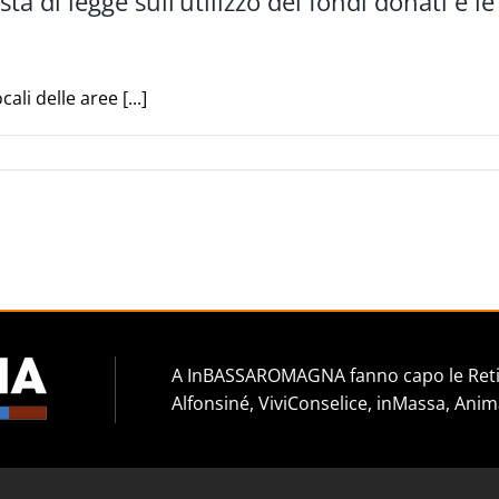
osta di legge sull’utilizzo dei fondi donati 
li delle aree [...]
A InBASSAROMAGNA fanno capo le Reti 
Alfonsiné, ViviConselice, inMassa, Anim