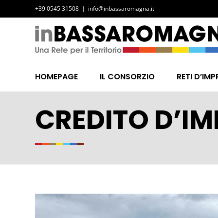
Salta
+39 0545 31508
|
info@inbassaromagna.it
al
contenuto
HOMEPAGE
IL CONSORZIO
RETI D’IMP
CREDITO D’I