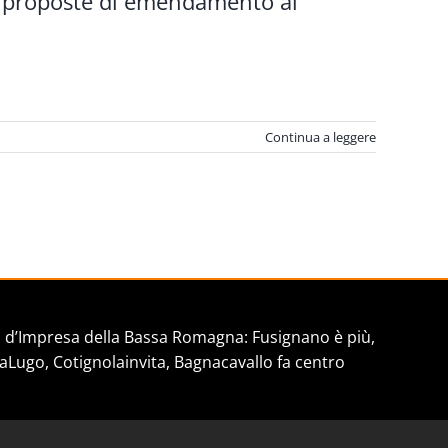
e le proposte di emendamento al
Continua a leggere
d’Impresa della Bassa Romagna: Fusignano è più,
aLugo, Cotignolainvita, Bagnacavallo fa centro