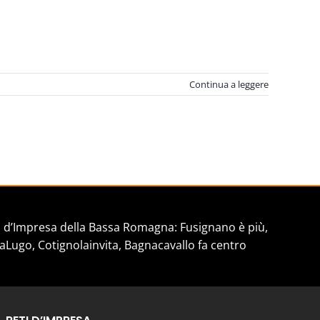
Continua a leggere
d’Impresa della Bassa Romagna: Fusignano è più,
aLugo, Cotignolainvita, Bagnacavallo fa centro