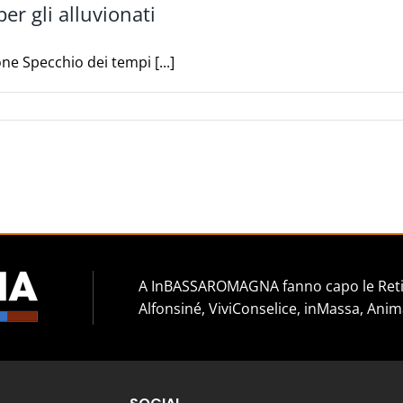
er gli alluvionati
ne Specchio dei tempi [...]
A InBASSAROMAGNA fanno capo le Reti 
Alfonsiné, ViviConselice, inMassa, Anim