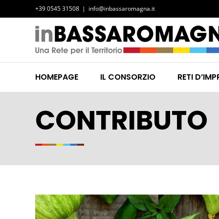
Salta
+39 0545 31508
|
info@inbassaromagna.it
al
contenuto
HOMEPAGE
IL CONSORZIO
RETI D’IMP
CONTRIBUTO