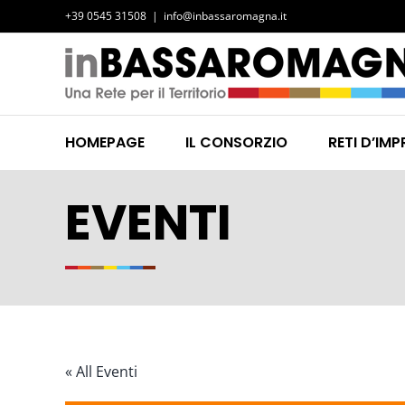
Salta
+39 0545 31508
|
info@inbassaromagna.it
al
contenuto
HOMEPAGE
IL CONSORZIO
RETI D’IMP
EVENTI
« All Eventi