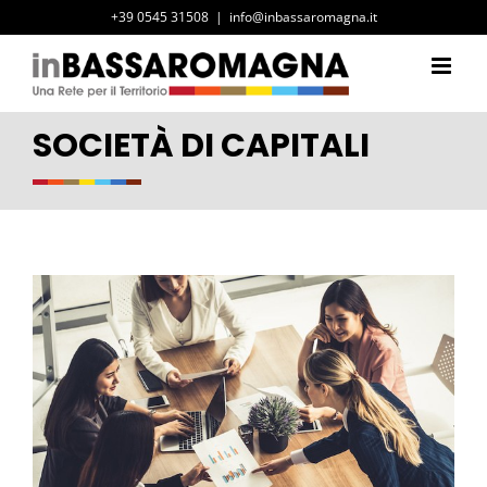
Salta
+39 0545 31508
|
info@inbassaromagna.it
al
contenuto
SOCIETÀ DI CAPITALI