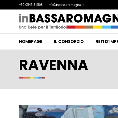
Salta
+39 0545 31508
|
info@inbassaromagna.it
al
contenuto
HOMEPAGE
IL CONSORZIO
RETI D’IMP
RAVENNA