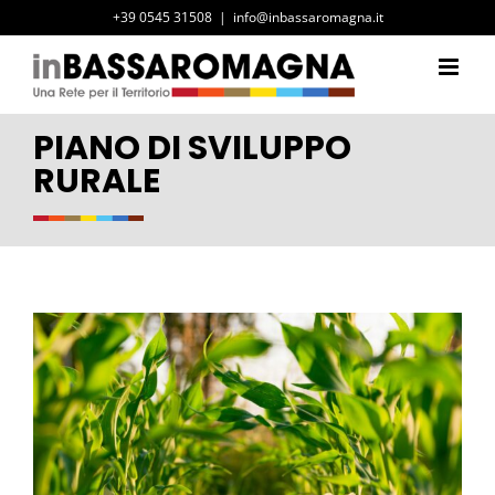
Salta
+39 0545 31508
|
info@inbassaromagna.it
al
contenuto
PIANO DI SVILUPPO
RURALE