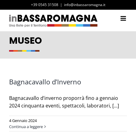
Salta
+39 0545 31508
|
info@inbassaromagna.it
al
contenuto
MUSEO
Bagnacavallo d’Inverno
Bagnacavallo d’inverno proporrà fino a gennaio
2024 cinquanta eventi, spettacoli, laboratori, [...]
4 Gennaio 2024
Continua a leggere