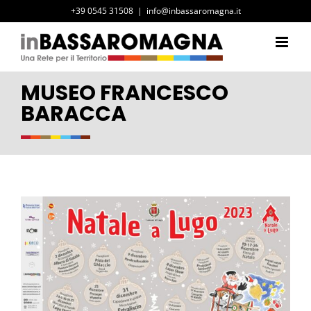
Salta
+39 0545 31508
|
info@inbassaromagna.it
al
contenuto
MUSEO FRANCESCO
BARACCA