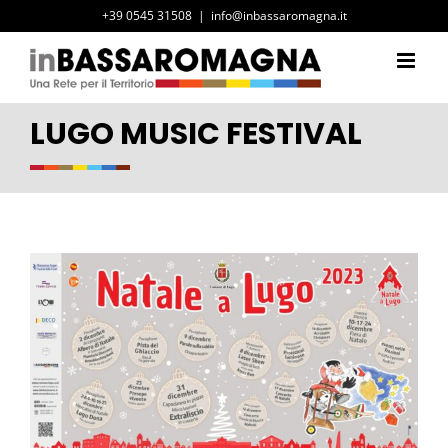
Salta
+39 0545 31508
|
info@inbassaromagna.it
al
contenuto
LUGO MUSIC FESTIVAL