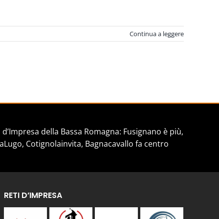
Continua a leggere
d’Impresa della Bassa Romagna: Fusignano è più,
aLugo, Cotignolainvita, Bagnacavallo fa centro
RETI D’IMPRESA