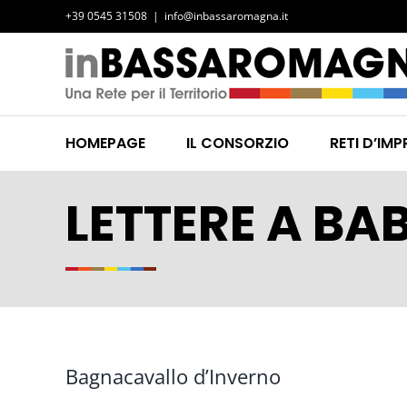
Salta
+39 0545 31508
|
info@inbassaromagna.it
al
contenuto
HOMEPAGE
IL CONSORZIO
RETI D’IMP
LETTERE A BA
Bagnacavallo d’Inverno