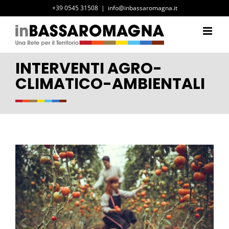
Salta
+39 0545 31508
|
info@inbassaromagna.it
al
contenuto
INTERVENTI AGRO-
CLIMATICO-AMBIENTALI