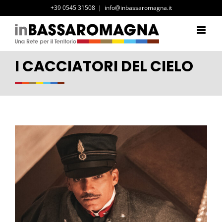
Salta
+39 0545 31508
|
info@inbassaromagna.it
al
contenuto
I CACCIATORI DEL CIELO