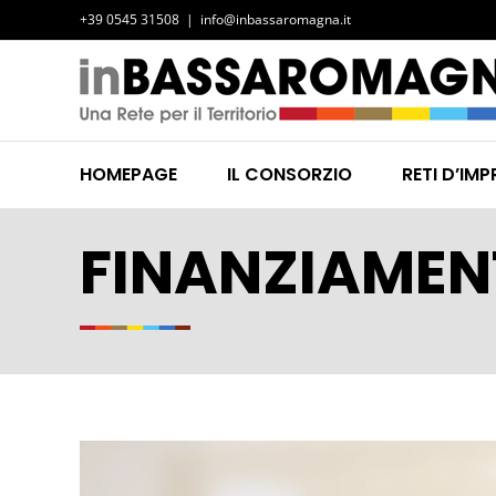
Salta
+39 0545 31508
|
info@inbassaromagna.it
al
contenuto
HOMEPAGE
IL CONSORZIO
RETI D’IMP
FINANZIAMENT