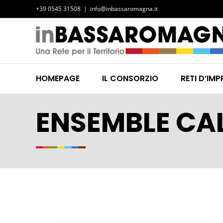
Salta
+39 0545 31508
|
info@inbassaromagna.it
al
contenuto
HOMEPAGE
IL CONSORZIO
RETI D’IMP
ENSEMBLE CA