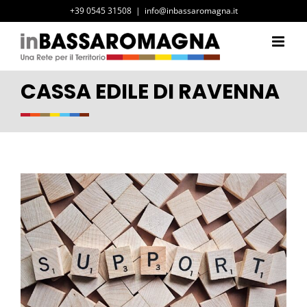
Salta
+39 0545 31508
|
info@inbassaromagna.it
al
contenuto
CASSA EDILE DI RAVENNA