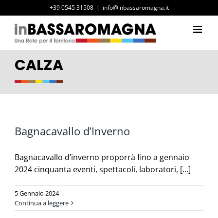
Salta
+39 0545 31508
|
info@inbassaromagna.it
al
contenuto
CALZA
Bagnacavallo d’Inverno
Bagnacavallo d’inverno proporrà fino a gennaio
2024 cinquanta eventi, spettacoli, laboratori, [...]
5 Gennaio 2024
Continua a leggere