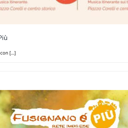
Più
on [...]