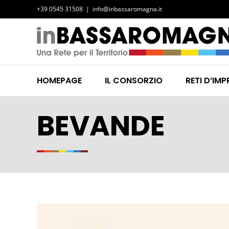
Salta
+39 0545 31508
|
info@inbassaromagna.it
al
contenuto
HOMEPAGE
IL CONSORZIO
RETI D’IMP
BEVANDE