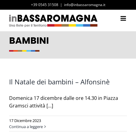
Salta
+39 0545 31508
|
info@inbassaromagna.it
al
contenuto
BAMBINI
Il Natale dei bambini – Alfonsinè
Domenica 17 dicembre dalle ore 14.30 in Piazza
Gramsci attività [...]
17 Dicembre 2023
Continua a leggere