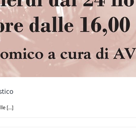
stico
e [...]