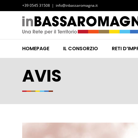
Salta
+39 0545 31508
|
info@inbassaromagna.it
al
contenuto
HOMEPAGE
IL CONSORZIO
RETI D’IMP
AVIS