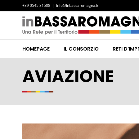
Salta
+39 0545 31508
|
info@inbassaromagna.it
al
contenuto
HOMEPAGE
IL CONSORZIO
RETI D’IMP
AVIAZIONE