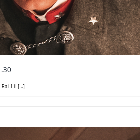
1.30
 1 il [...]