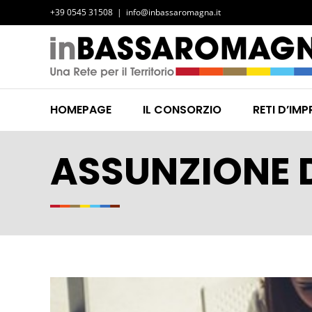
Salta
+39 0545 31508
|
info@inbassaromagna.it
al
contenuto
HOMEPAGE
IL CONSORZIO
RETI D’IMP
ASSUNZIONE 