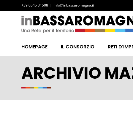
Salta
+39 0545 31508
|
info@inbassaromagna.it
al
contenuto
HOMEPAGE
IL CONSORZIO
RETI D’IMP
ARCHIVIO MA