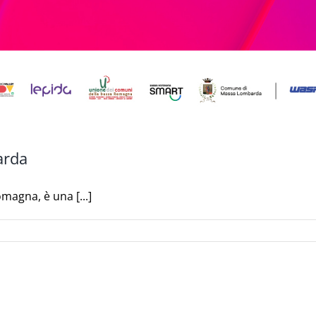
arda
omagna, è una [...]