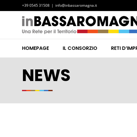
Salta
+39 0545 31508
|
info@inbassaromagna.it
al
contenuto
HOMEPAGE
IL CONSORZIO
RETI D’IMP
NEWS
Ingrandisci
immagine