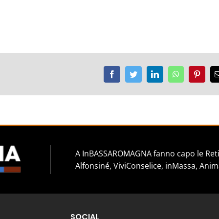
Facebook
Twitter
LinkedIn
WhatsApp
Pinter
A InBASSAROMAGNA fanno capo le Reti 
Alfonsiné, ViviConselice, inMassa, Anim
SOCIAL