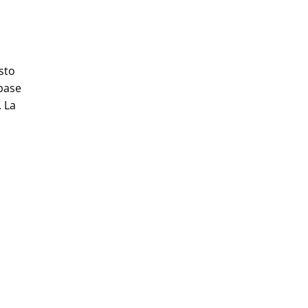
sto
 base
. La
a