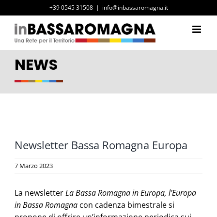
Salta
+39 0545 31508
|
info@inbassaromagna.it
al
contenuto
NEWS
Ingrandisci
immagine
Newsletter Bassa Romagna Europa
7 Marzo 2023
La newsletter
La Bassa Romagna in Europa, l’Europa
in Bassa Romagna
con cadenza bimestrale si