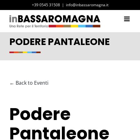
Salta
+39 0545 31508
|
info@inbassaromagna.it
al
contenuto
PODERE PANTALEONE
← Back to Eventi
Podere
Pantaleone