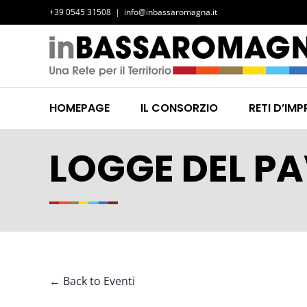
Salta
+39 0545 31508
|
info@inbassaromagna.it
al
contenuto
HOMEPAGE
IL CONSORZIO
RETI D’IMP
LOGGE DEL P
← Back to Eventi