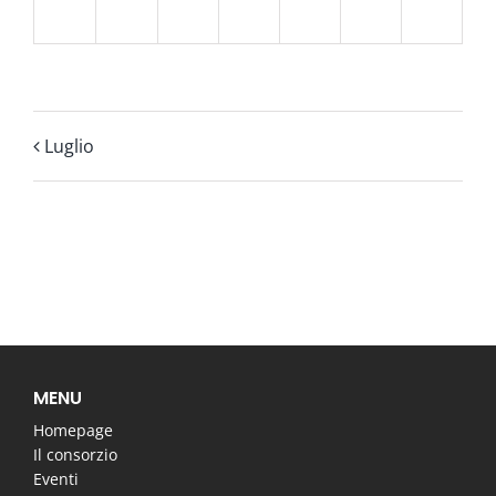
31
1
2
3
4
5
6
Luglio
MENU
Homepage
Il consorzio
Eventi