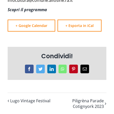
infocultura@comune.alfosine.ra.it
Scopri il programma
+ Google Calendar
+ Esporta in iCal
Condividi!
Facebook
Twitter
LinkedIn
WhatsApp
Pinterest
Email
Lugo Vintage Festival
Piligrèna Parade
Cotignyork 2023