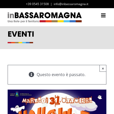
Salta
+39 0545 31508
|
info@inbassaromagna.it
al
contenuto
EVENTI
×
Questo evento è passato.