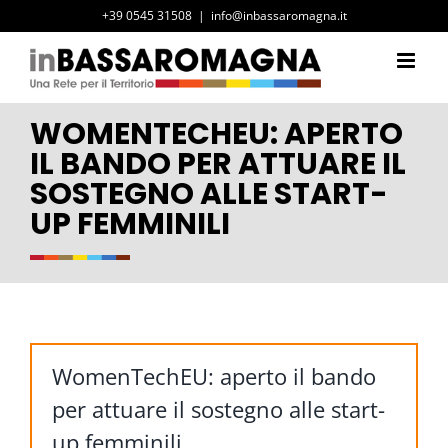
Salta
+39 0545 31508
|
info@inbassaromagna.it
al
contenuto
WOMENTECHEU: APERTO
IL BANDO PER ATTUARE IL
SOSTEGNO ALLE START-
UP FEMMINILI
WomenTechEU: aperto il bando
per attuare il sostegno alle start-
up femminili