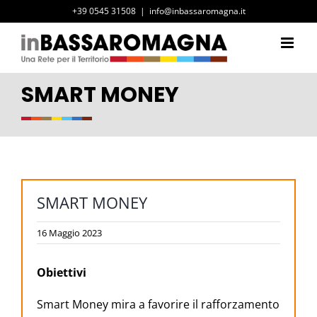
Salta
+39 0545 31508
|
info@inbassaromagna.it
al
contenuto
SMART MONEY
SMART MONEY
16 Maggio 2023
Obiettivi
Smart Money mira a favorire il rafforzamento