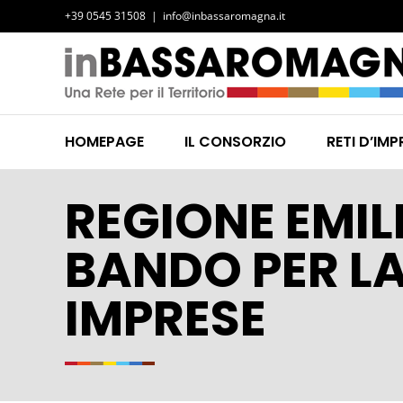
Salta
+39 0545 31508
|
info@inbassaromagna.it
al
contenuto
HOMEPAGE
IL CONSORZIO
RETI D’IMP
REGIONE EMIL
BANDO PER LA
IMPRESE