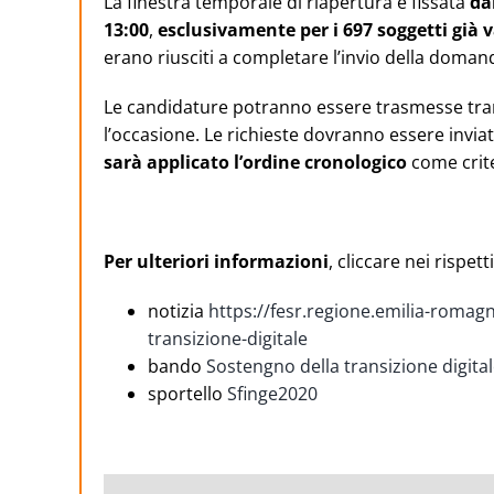
La finestra temporale di riapertura è fissata
da
13:00
,
esclusivamente per i 697 soggetti già 
erano riusciti a completare l’invio della doman
Le candidature potranno essere trasmesse tram
l’occasione. Le richieste dovranno essere invia
sarà applicato l’ordine cronologico
come crite
Per ulteriori informazioni
, cliccare nei rispetti
notizia
https://fesr.regione.emilia-romag
transizione-digitale
bando
Sostengno della transizione digita
sportello
Sfinge2020