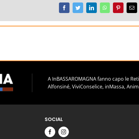
Facebook
Twitter
LinkedIn
WhatsApp
Pinterest
Em
A InBASSAROMAGNA fanno capo le Reti 
Alfonsiné, ViviConselice, inMassa, Anim
SOCIAL