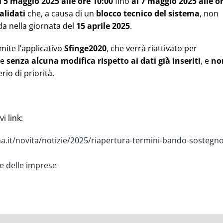
l 5 maggio 2025 alle ore 10:00
fino
al 7 maggio 2025 alle o
validati
che, a causa di un
blocco tecnico del sistema
, non
da nella giornata del
15 aprile 2025
.
ite l’applicativo
Sfinge2020
, che verrà riattivato per
te
senza alcuna modifica rispetto ai dati già inseriti
, e
no
rio di priorità.
vi link:
na.it/novita/notizie/2025/riapertura-termini-bando-sostegno
le delle imprese