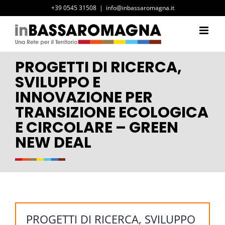
Salta
+39 0545 31508
|
info@inbassaromagna.it
al
contenuto
PROGETTI DI RICERCA,
SVILUPPO E
INNOVAZIONE PER
TRANSIZIONE ECOLOGICA
E CIRCOLARE – GREEN
NEW DEAL
PROGETTI DI RICERCA, SVILUPPO