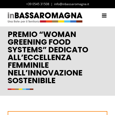
Salta
+39 0545 31508
|
info@inbassaromagna.it
al
contenuto
PREMIO “WOMAN
GREENING FOOD
SYSTEMS” DEDICATO
ALL’ECCELLENZA
FEMMINILE
NELL’INNOVAZIONE
SOSTENIBILE