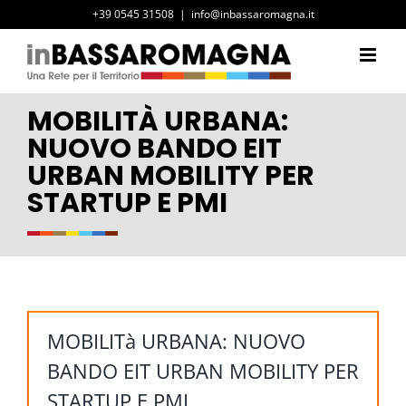
Salta
+39 0545 31508
|
info@inbassaromagna.it
al
contenuto
MOBILITÀ URBANA:
NUOVO BANDO EIT
URBAN MOBILITY PER
STARTUP E PMI
MOBILITà URBANA: NUOVO
BANDO EIT URBAN MOBILITY PER
STARTUP E PMI