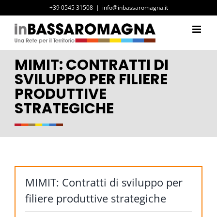
Salta
+39 0545 31508
|
info@inbassaromagna.it
al
contenuto
MIMIT: CONTRATTI DI
SVILUPPO PER FILIERE
PRODUTTIVE
STRATEGICHE
MIMIT: Contratti di sviluppo per
filiere produttive strategiche