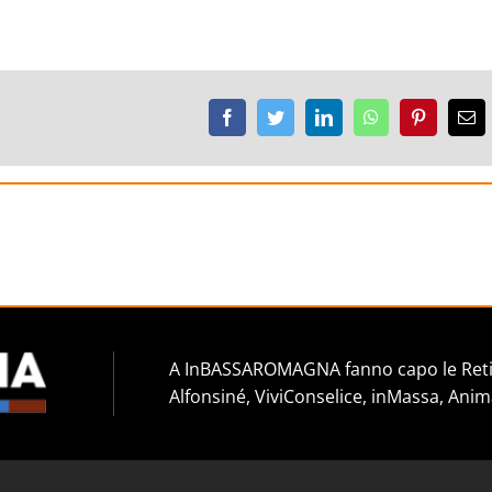
Facebook
Twitter
LinkedIn
WhatsApp
Pinterest
Em
A InBASSAROMAGNA fanno capo le Reti 
Alfonsiné, ViviConselice, inMassa, Anim