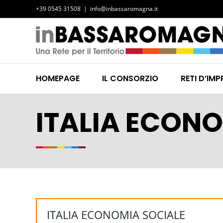
Salta
+39 0545 31508
|
info@inbassaromagna.it
al
contenuto
HOMEPAGE
IL CONSORZIO
RETI D’IMP
ITALIA ECONO
ITALIA ECONOMIA SOCIALE