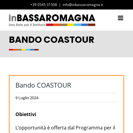
Salta
+39 0545 31508
|
info@inbassaromagna.it
al
contenuto
BANDO COASTOUR
Bando COASTOUR
9 Luglio 2024
Obiettivi
L’opportunità è offerta dal Programma per il