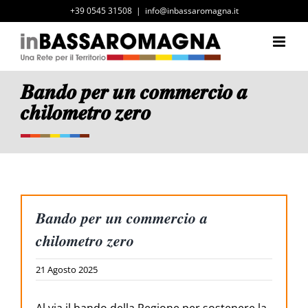
Salta
+39 0545 31508
|
info@inbassaromagna.it
al
contenuto
𝑩𝒂𝒏𝒅𝒐 𝒑𝒆𝒓 𝒖𝒏 𝒄𝒐𝒎𝒎𝒆𝒓𝒄𝒊𝒐 𝒂
𝒄𝒉𝒊𝒍𝒐𝒎𝒆𝒕𝒓𝒐 𝒛𝒆𝒓𝒐
𝑩𝒂𝒏𝒅𝒐 𝒑𝒆𝒓 𝒖𝒏 𝒄𝒐𝒎𝒎𝒆𝒓𝒄𝒊𝒐 𝒂
𝒄𝒉𝒊𝒍𝒐𝒎𝒆𝒕𝒓𝒐 𝒛𝒆𝒓𝒐
21 Agosto 2025